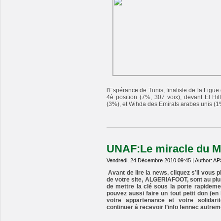
l'Espérance de Tunis, finaliste de la Ligue
4è position (7%, 307 voix), devant El Hill
(3%), et Wihda des Emirats arabes unis (
UNAF:Le miracle du MC
Vendredi, 24 Décembre 2010 09:45 | Author: AP
Avant de lire la news, cliquez s’il vous 
de votre site, ALGERIAFOOT, sont au pl
de mettre la clé sous la porte rapidemen
pouvez aussi faire un tout petit don (e
votre appartenance et votre solidar
continuer à recevoir l’info fennec autrem