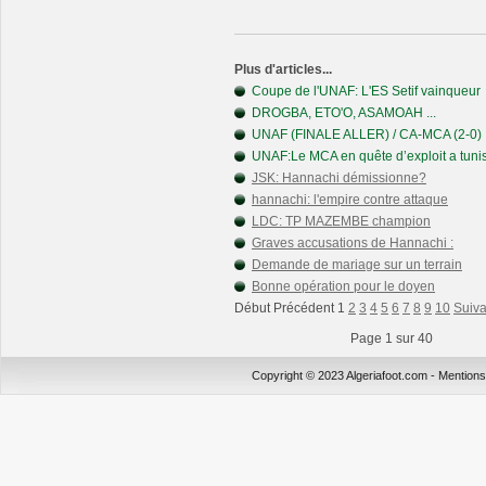
Plus d'articles...
Coupe de l'UNAF: L'ES Setif vainqueur
DROGBA, ETO'O, ASAMOAH ...
UNAF (FINALE ALLER) / CA-MCA (2-0) :
UNAF:Le MCA en quête d’exploit a tuni
JSK: Hannachi démissionne?
hannachi: l'empire contre attaque
LDC: TP MAZEMBE champion
Graves accusations de Hannachi :
Demande de mariage sur un terrain
Bonne opération pour le doyen
Début Précédent
1
2
3
4
5
6
7
8
9
10
Suiva
Page 1 sur 40
Copyright © 2023 Algeriafoot.com - Mention