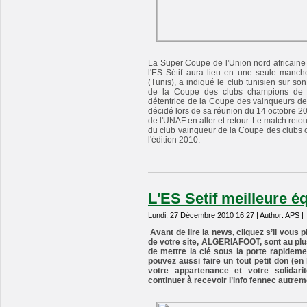
La Super Coupe de l'Union nord africaine d
l'ES Sétif aura lieu en une seule manc
(Tunis), a indiqué le club tunisien sur son 
de la Coupe des clubs champions de l'
détentrice de la Coupe des vainqueurs de
décidé lors de sa réunion du 14 octobre 20
de l'UNAF en aller et retour. Le match reto
du club vainqueur de la Coupe des clubs ch
l'édition 2010.
L'ES Setif meilleure é
Lundi, 27 Décembre 2010 16:27 | Author: APS |
Avant de lire la news, cliquez s’il vous p
de votre site, ALGERIAFOOT, sont au pl
de mettre la clé sous la porte rapidemen
pouvez aussi faire un tout petit don (e
votre appartenance et votre solidar
continuer à recevoir l’info fennec autrem