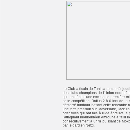
Le Club africain de Tunis a remporté, jeudi 
des clubs champions de l'Union nord-afri
qui, en dépit d'une excellente première mi
cette compétition. Battus 2 à 0 lors de l
démarré tambour battant cette rencontre r
une forte pression sur l'adversaire, l'accu
offensives qui ont mis à rude épreuve le p
l'attaquant mouloudéen Amroune a failli log
consécutivement à un tir puissant de Mokd
par le gardien Nefzi.