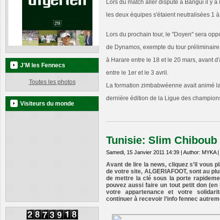
Lors du match aller disputé à Bangui il y a
les deux équipes s'étaient neutralisées 1 à
Lors du prochain tour, le "Doyen" sera o
de Dynamos, exempte du tour préliminaire. 
à Harare entre le 18 et le 20 mars, avant d'
J'M les Fennecs
entre le 1er et le 3 avril.
Toutes les photos
La formation zimbabwéenne avait animé la
dernière édition de la Ligue des champions
Visiteurs du monde
Tunisie: Slim Chiboub 
Samedi, 15 Janvier 2011 14:39 | Author: MYKA 
Avant de lire la news, cliquez s’il vous p
de votre site, ALGERIAFOOT, sont au pl
de mettre la clé sous la porte rapidemen
pouvez aussi faire un tout petit don (e
votre appartenance et votre solidar
continuer à recevoir l’info fennec autrem