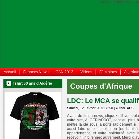
Please update your Flas
Accueil
Fennecs News
CAN 2012
Vidéos
Féminines
Algeriafo
Tshirt 50 ans d'Algérie
Coupes d'Afrique
LDC: Le MCA se qualifi
Samedi, 12 Février 2011 08:50 | Author: APS |
Avant de lire la news, cliquez s’il vous pl
votre site, ALGERIAFOOT, sont au plus 
mettre la clé sous la porte rapidement si 
aussi faire un tout petit don (en haut 
appartenance et votre solidarité avec 
recevoir l’info fennec autrement. Merci d’a