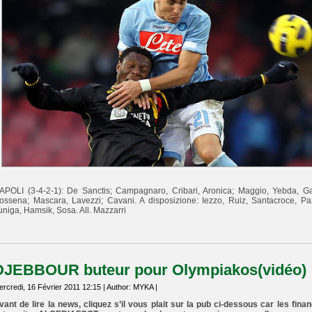
APOLI (3-4-2-1): De Sanctis; Campagnaro, Cribari, Aronica; Maggio, Yebda, G
ossena; Mascara, Lavezzi; Cavani. A disposizione: Iezzo, Ruiz, Santacroce, Pa
uniga, Hamsik, Sosa. All. Mazzarri
DJEBBOUR buteur pour Olympiakos(vidéo)
rcredi, 16 Février 2011 12:15 | Author: MYKA |
vant de lire la news, cliquez s’il vous plait sur la pub ci-dessous car les fina