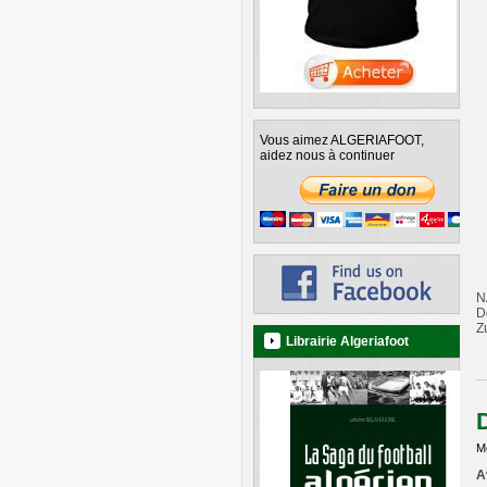
Vous aimez ALGERIAFOOT,
aidez nous à continuer
N
D
Z
Librairie Algeriafoot
Me
A