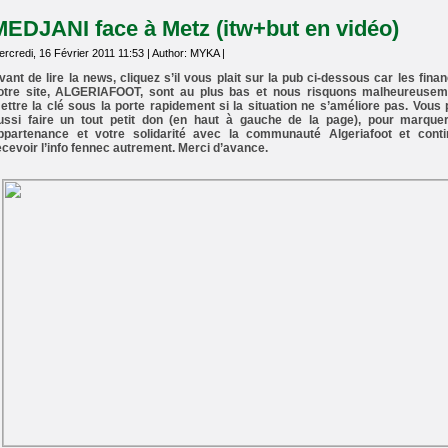
MEDJANI face à Metz (itw+but en vidéo)
rcredi, 16 Février 2011 11:53 | Author: MYKA |
vant de lire la news, cliquez s’il vous plait sur la pub ci-dessous car les fina
otre site, ALGERIAFOOT, sont au plus bas et nous risquons malheureusem
ettre la clé sous la porte rapidement si la situation ne s’améliore pas. Vous
ussi faire un tout petit don (en haut à gauche de la page), pour marque
ppartenance et votre solidarité avec la communauté Algeriafoot et conti
ecevoir l’info fennec autrement. Merci d’avance.