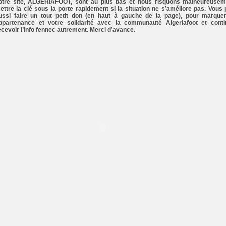
otre site, ALGERIAFOOT, sont au plus bas et nous risquons malheureusem
ettre la clé sous la porte rapidement si la situation ne s’améliore pas. Vous
ussi faire un tout petit don (en haut à gauche de la page), pour marque
ppartenance et votre solidarité avec la communauté Algeriafoot et conti
ecevoir l’info fennec autrement. Merci d’avance.