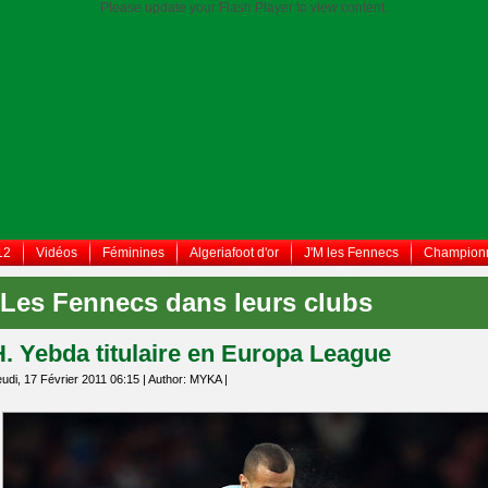
Please update your Flash Player to view content.
12
Vidéos
Féminines
Algeriafoot d'or
J'M les Fennecs
Championn
Les Fennecs dans leurs clubs
H. Yebda titulaire en Europa League
udi, 17 Février 2011 06:15 | Author: MYKA |