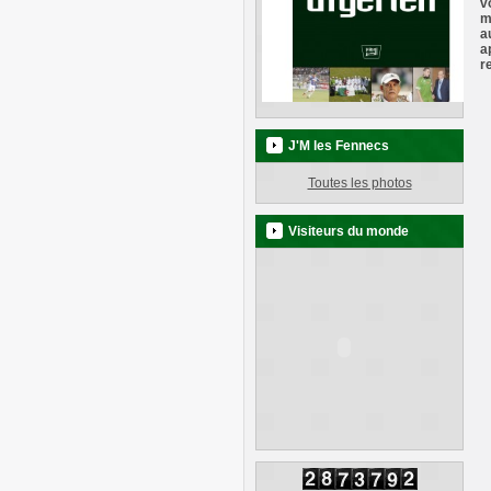
v
m
a
a
r
J'M les Fennecs
Toutes les photos
Visiteurs du monde