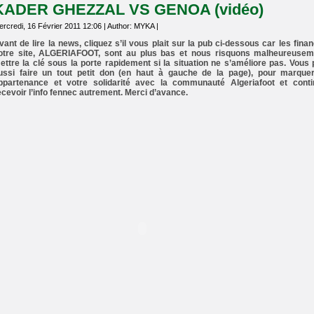
KADER GHEZZAL VS GENOA (vidéo)
rcredi, 16 Février 2011 12:06 | Author: MYKA |
vant de lire la news, cliquez s’il vous plait sur la pub ci-dessous car les fina
otre site, ALGERIAFOOT, sont au plus bas et nous risquons malheureusem
ettre la clé sous la porte rapidement si la situation ne s’améliore pas. Vous
ussi faire un tout petit don (en haut à gauche de la page), pour marque
ppartenance et votre solidarité avec la communauté Algeriafoot et conti
ecevoir l’info fennec autrement. Merci d’avance.