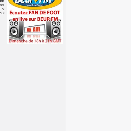
ent de
>
LDC: Le MCA se qualifie pour
 pouvez
le 2è tour
r votre
>
But de YACINE BRAHIMI
nuer à
(VIDEO)
>
YACINE BRAHIMI (buteur)
s'est retrouvé
>
OMAR BENZERGA (FC
Nantes) Interview
>
CHAN 2011:SOUDANI le bien
nommé
>
CHAN11:OUG 0-2 ALG, la TV
Malienne
>
CHAN 2011: OUG 0-2 ALG
(vidéo)
>
CHAN11:OUG 0-2
ALG,Mission accomplie