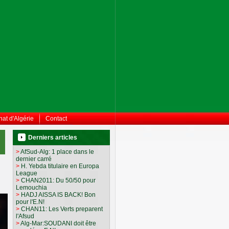
at d'Algérie
Contact
Derniers articles
>
AfSud-Alg: 1 place dans le
dernier carré
>
H. Yebda titulaire en Europa
League
>
CHAN2011: Du 50/50 pour
Lemouchia
>
HADJ AISSA IS BACK! Bon
pour l'E.N!
>
CHAN11: Les Verts preparent
l'Afsud
>
Alg-Mar:SOUDANI doit être