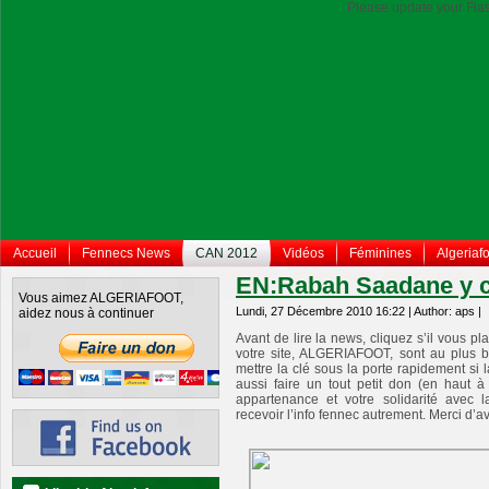
Please update your Flas
Accueil
Fennecs News
CAN 2012
Vidéos
Féminines
Algeriafo
EN:Rabah Saadane y cr
Vous aimez ALGERIAFOOT,
Lundi, 27 Décembre 2010 16:22 | Author: aps |
aidez nous à continuer
Avant de lire la news, cliquez s’il vous pl
votre site, ALGERIAFOOT, sont au plus 
mettre la clé sous la porte rapidement si 
aussi faire un tout petit don (en haut 
appartenance et votre solidarité avec 
recevoir l’info fennec autrement. Merci d’a