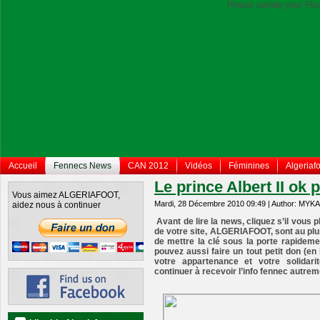
Please update your Flas
Accueil
Fennecs News
CAN 2012
Vidéos
Féminines
Algeriafo
Le prince Albert II ok
Vous aimez ALGERIAFOOT,
Mardi, 28 Décembre 2010 09:49 | Author: MYKA
aidez nous à continuer
Avant de lire la news, cliquez s’il vous 
de votre site, ALGERIAFOOT, sont au pl
de mettre la clé sous la porte rapidemen
pouvez aussi faire un tout petit don (e
votre appartenance et votre solidar
continuer à recevoir l’info fennec autrem