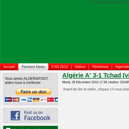
Please update your Flas
Accueil
Fennecs News
CAN 2012
Vidéos
Féminines
Algeriafo
Algérie A' 3-1 Tchad (v
Vous aimez ALGERIAFOOT,
Mardi, 28 Décembre 2010 17:36 | Author: DZ
aidez nous à continuer
Avant de lire la vidéo, cliquez s’il vous pl