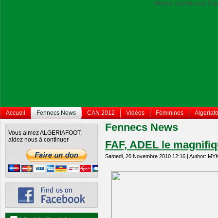
Please update your Flas
Accueil
Fennecs News
CAN 2012
Vidéos
Féminines
Algeriafo
Fennecs News
Vous aimez ALGERIAFOOT,
aidez nous à continuer
FAF, ADEL le magnifi
Samedi, 20 Novembre 2010 12:16 | Author: MY