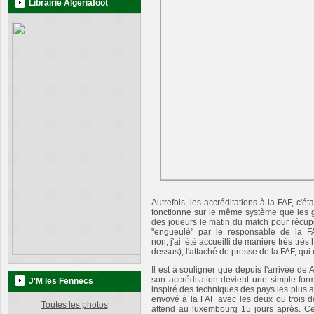
Librairie Algeriafoot
Autrefois, les accréditations à la FAF, c'ét
fonctionne sur le même système que les gra
des joueurs le matin du match pour récupé
"engueulé" par le responsable de la FA
non, j'ai été accueilli de manière très trè
dessus), l'attaché de presse de la FAF, qui
Il est à souligner que depuis l'arrivée d
son accréditation devient une simple forma
J'M les Fennecs
inspiré des techniques des pays les plus a
envoyé à la FAF avec les deux ou trois 
Toutes les photos
attend au luxembourg 15 jours après. Cel