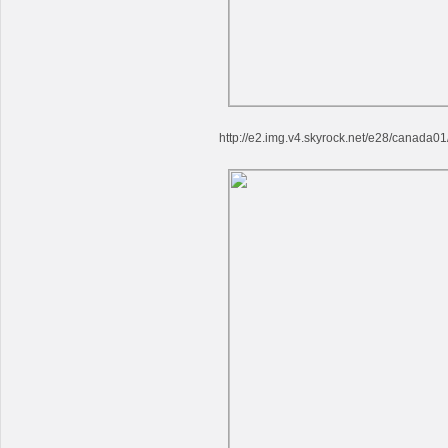
http://e2.img.v4.skyrock.net/e28/canada0