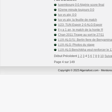
luxembourg 0:0 Algérie score final
82eme minute toujours 0:0
lux vs alg: 0:0
lux vs alg: la feuille de match
U23: TUN Espoir 2-0 ALG Espoir
Il y a 1 an, le match de la honte !!!
Chan 2011:Tirage au sort le 27/11
LUX-ALG:l'U. Berlin fiere de Benyamina
LUX-ALG: Photos du stage
LUX-ALG:Benchikha veut renforcer le 1
Début Précédent
1
2
3
4
5
6
7
8
9
10
Suiva
Page 4 sur 149
Copyright © 2023 Algeriafoot.com - Mention