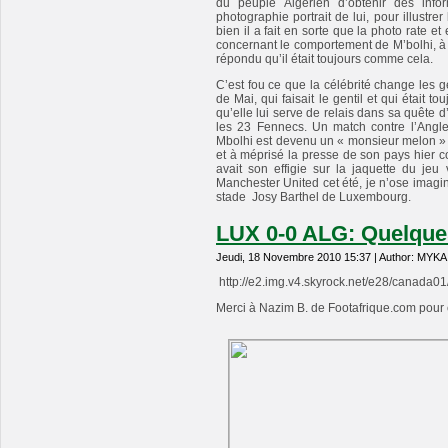
du peuple Algérien d’obtenir des inf
photographie portrait de lui, pour illustrer 
bien il a fait en sorte que la photo rate e
concernant le comportement de M’bolhi, à 
répondu qu’il était toujours comme cela.
C’est fou ce que la célébrité change les g
de Mai, qui faisait le gentil et qui était t
qu’elle lui serve de relais dans sa quête
les 23 Fennecs. Un match contre l’Angle
Mbolhi est devenu un « monsieur melon » d
et à méprisé la presse de son pays hier co
avait son effigie sur la jaquette du jeu
Manchester United cet été, je n’ose imagine
stade Josy Barthel de Luxembourg.
LUX 0-0 ALG: Quelque
Jeudi, 18 Novembre 2010 15:37 | Author: MYKA
http://e2.img.v4.skyrock.net/e28/canada0
Merci à Nazim B. de Footafrique.com pour 