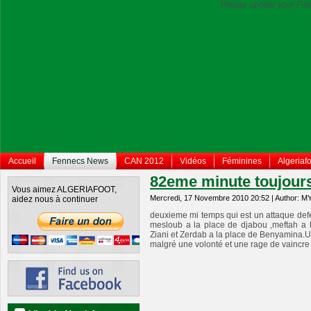
Please update your Flas
Accueil
Fennecs News
CAN 2012
Vidéos
Féminines
Algeriafo
82eme minute toujours
Vous aimez ALGERIAFOOT,
Mercredi, 17 Novembre 2010 20:52 | Author: M
aidez nous à continuer
deuxieme mi temps qui est un attaque defen
mesloub a la place de djabou ,meftah a 
Ziani et Zerdab a la place de Benyamina.U
malgré une volonté et une rage de vaincre