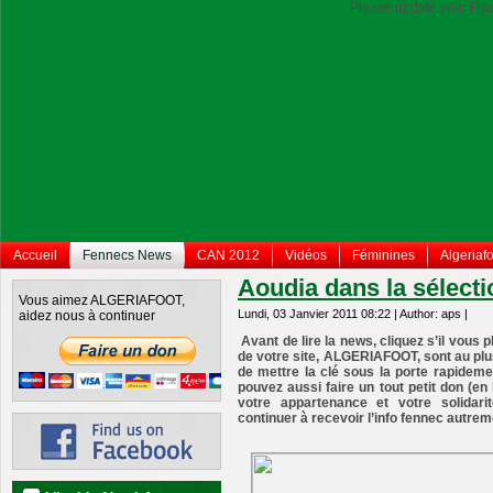
Please update your Flas
Accueil
Fennecs News
CAN 2012
Vidéos
Féminines
Algeriafo
Aoudia dans la sélect
Vous aimez ALGERIAFOOT,
Lundi, 03 Janvier 2011 08:22 | Author: aps |
aidez nous à continuer
Avant de lire la news, cliquez s’il vous 
de votre site, ALGERIAFOOT, sont au pl
de mettre la clé sous la porte rapidemen
pouvez aussi faire un tout petit don (e
votre appartenance et votre solidar
continuer à recevoir l’info fennec autrem