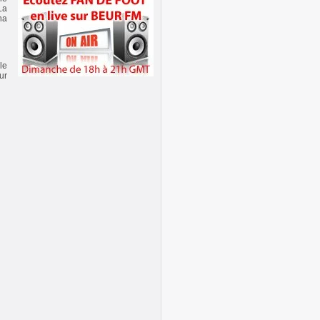
parle
La
>
Algeriafoot d'Or: ENNAHAR en
na
parle
>
Algeriafoot d'or: Echorouk en
parle
>
Algeriafoot d'or:Sport365.fr en
parle
le
>
Algeriafoot d'or: France
ur
Football en parle
>
Algeriafoot d'or: Maxifoot.fr en
parle
>
Algeriafoot d'or:
Chronofoot.com en parle
>
Algeriafoot d'or vu par
FCSOCHAUX.fr
>
Algeriafoot d'or: elmedan.com
en parle