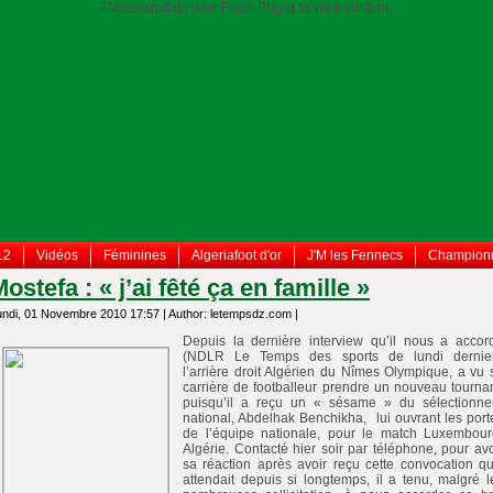
Please update your Flash Player to view content.
12
Vidéos
Féminines
Algeriafoot d'or
J'M les Fennecs
Championn
ostefa : « j’ai fêté ça en famille »
undi, 01 Novembre 2010 17:57 | Author: letempsdz.com |
Depuis la dernière interview qu’il nous a accor
(NDLR Le Temps des sports de lundi dernier
l’arrière droit Algérien du Nîmes Olympique, a vu 
carrière de footballeur prendre un nouveau tournan
puisqu’il a reçu un « sésame » du sélectionne
national, Abdelhak Benchikha, lui ouvrant les port
de l’équipe nationale, pour le match Luxembour
Algérie. Contacté hier soir par téléphone, pour avo
sa réaction après avoir reçu cette convocation qu’
attendait depuis si longtemps, il a tenu, malgré l