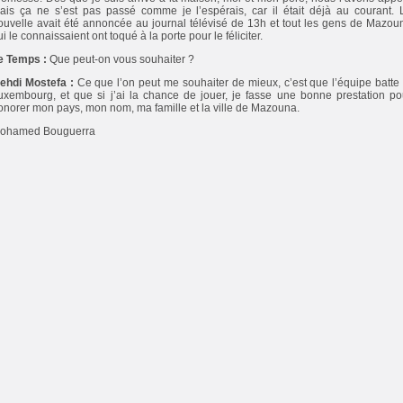
ais ça ne s’est pas passé comme je l’espérais, car il était déjà au courant. 
ouvelle avait été annoncée au journal télévisé de 13h et tout les gens de Mazou
ui le connaissaient ont toqué à la porte pour le féliciter.
e Temps :
Que peut-on vous souhaiter ?
ehdi Mostefa :
Ce que l’on peut me souhaiter de mieux, c’est que l’équipe batte 
uxembourg, et que si j’ai la chance de jouer, je fasse une bonne prestation po
onorer mon pays, mon nom, ma famille et la ville de Mazouna.
ohamed Bouguerra