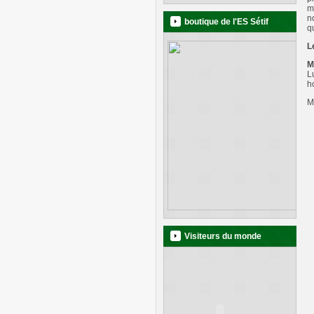
m
n
boutique de l'ES Sétif
q
L
M
L
h
M
Visiteurs du monde