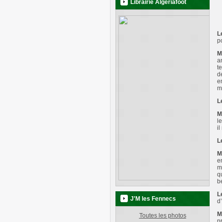
Librairie Algeriafoot
L
p
M
a
t
d
e
m
L
M
l
i
L
M
e
m
q
b
L
J'M les Fennecs
d
M
Toutes les photos
p