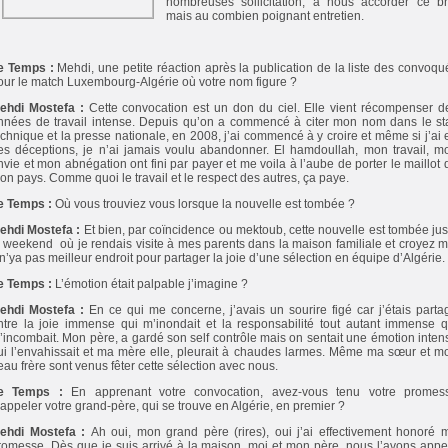
nombreuses sollicitation, à nous accorder ce br
mais au combien poignant entretien.
e Temps :
Mehdi, une petite réaction après la publication de la liste des convoqu
our le match Luxembourg-Algérie où votre nom figure ?
ehdi Mostefa :
Cette convocation est un don du ciel. Elle vient récompenser d
nnées de travail intense. Depuis qu’on a commencé à citer mon nom dans le sta
echnique et la presse nationale, en 2008, j’ai commencé à y croire et même si j’ai 
es déceptions, je n’ai jamais voulu abandonner. El hamdoullah, mon travail, m
nvie et mon abnégation ont fini par payer et me voila à l’aube de porter le maillot 
on pays. Comme quoi le travail et le respect des autres, ça paye.
e Temps :
Où vous trouviez vous lorsque la nouvelle est tombée ?
ehdi Mostefa :
Et bien, par coïncidence ou mektoub, cette nouvelle est tombée jus
e weekend où je rendais visite à mes parents dans la maison familiale et croyez m
l n’ya pas meilleur endroit pour partager la joie d’une sélection en équipe d’Algérie.
e Temps :
L’émotion était palpable j’imagine ?
ehdi Mostefa :
En ce qui me concerne, j’avais un sourire figé car j’étais parta
ntre la joie immense qui m’inondait et la responsabilité tout autant immense q
’incombait. Mon père, a gardé son self contrôle mais on sentait une émotion inten
ui l’envahissait et ma mère elle, pleurait à chaudes larmes. Même ma sœur et m
eau frère sont venus fêter cette sélection avec nous.
e Temps :
En apprenant votre convocation, avez-vous tenu votre promes
’appeler votre grand-père, qui se trouve en Algérie, en premier ?
ehdi Mostefa :
Ah oui, mon grand père (rires), oui j’ai effectivement honoré 
romesse. Dès que je suis arrivé à la maison, moi et mon père, nous l’avons appe