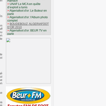
ef
Harrach
>
UNAF:Le MCA en quête
d’exploit a tunis
>
Algeriafoot d'or: Le Buteur en
parle
és
>
Algeriafoot d'or: l'Album photo
complet
>
BOUDEBOUZ, ALGERIAFOOT
es
D’OR 2010
ff
>
Algeriafoot d'or: BEUR TV en
eu
parle
on
>
Julien Gerbi (Alg): Inchallah la
de
formule 1
>
Algeriafoot d'or:l'Est
Républicain en parle
>
Algeriafoot d'or: Le soir
d'Algérie en parle
te
>
Algeriafoot d'or: MARACANA
oi
en parle
>
Algeriafoot d'or: AL FADJR en
parle
>
CAF AWARDS: l'injustice R.
gé
SAADANE
ui
>
Algeriafoot d'or: Le Temps en
se
parle
on
>
R.Boudebouz parrain de
«Rêve d’enfant»
>
RYAD BOUDEBOUZ :
se
Interview
>
Algeriafoot d'or: Echibek en
parle
ma
>
Algeriafoot d'or:Compétition en
lé