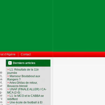
at d'Algérie
Contact
Derniers articles
>
L1: Résultats de la 11è
dé
journée
),
>
Mansour Boutabout aux
sa
Rangers ?
t,
>
Arles:Ghilas de retour,
ur
Bouazza blessé
es
>
UNAF (FINALE ALLER) / CA-
g-
MCA (2-0) :‎
ir
>
L1: le MCO et le CABBA se
il
rebiffent
es
>
Une école de football à El